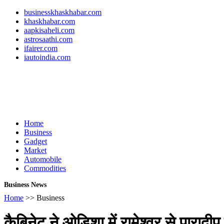
businesskhaskhabar.com
khaskhabar.com
aapkisaheli.com
astrosaathi.com
ifairer.com
iautoindia.com
Home
Business
Gadget
Market
Automobile
Commodities
Business News
Home
>> Business
कैबिनेट ने ओडिशा में रामेश्वर से पाराद