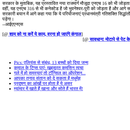
सरकार के मुताबिक, यह प्रस्तावित नया राजमार्ग मौजूदा एनएच 16 को भी जोड़ता है,
वहीं, यह एनएच 316 से भी कनेक्टेड है जो भुवनेश्वर-पुरी को जोड़ता है और आगे
सरकारी बयान में आगे कहा गया कि ये परियोजनाएं प्रधानमंत्री गतिशक्ति सिद्धा
पड़ेगा।
--आईएएनएस
[@
शाम को ना करें ये काम, वरना हो जाएंगे कंगाल
]
[@
सावधान! मोटापे से पेट क
Pics: एलियंस से संबंध, 13 बच्चों को दिया जन्म
कमाल के टिप्स पाएं: खूबसूरत कमसिन त्वचा
गले में हो समस्याएं तो टॉन्सिल का ऑपरेशन...
आपका तनाव संतान को दे सकता है मधुमेह
प्रदूषण का आंखों पर होता है ये असर
म्यांमार में खाते हैं खाना और सोते हैं भारत में!