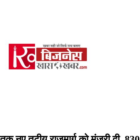
ीप तक नए तटीय राजमार्ग को मंजूरी दी, 830