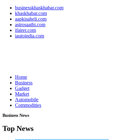
businesskhaskhabar.com
khaskhabar.com
aapkisaheli.com
astrosaathi.com
ifairer.com
iautoindia.com
Home
Business
Gadget
Market
Automobile
Commodities
Business News
Top News