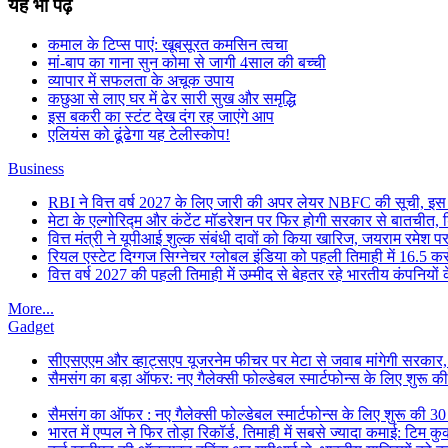
यह भी पढ़े
कमाल के टिप्स पाएं: खूबसूरत कमसिन त्वचा
मां-बाप का गाना सुन कोमा से जागी 4साल की बच्ची
व्यापार में सफलता के अचूक उपाय
कछुआ से लाए घर में ढेर सारी सुख और समृद्धि
इस बकरी का स्टंट देख दंग रह जाएंगे आप
एलियंस को ढूंढेगा यह टेलीस्कोप!
Business
RBI ने वित्त वर्ष 2027 के लिए जारी की अपर लेयर NBFC की सूची, इस
मेटा के एल्गोरिद्म और कंटेंट मॉडरेशन पर फिर होगी सरकार से बातचीत, ड
वित्त मंत्री ने यूपीआई शुल्क संबंधी दावों को किया खारिज, जयराम रमे
रियल एस्टेट दिग्गज सिग्नेचर ग्लोबल इंडिया को पहली तिमाही में 16.5 करोड
वित्त वर्ष 2027 की पहली तिमाही में उम्मीद से बेहतर रहे भारतीय कंपनियों
More...
Gadget
सीएसएएम और व्हाट्सएप यूजरनेम फीचर पर मेटा से जवाब मांगेगी सरकार
सैमसंग का बड़ा ऑफर: नए गैलेक्सी फोल्डेबल स्मार्टफोन्स के लिए शुरू 
सैमसंग का ऑफर : नए गैलेक्सी फोल्डेबल स्मार्टफोन्स के लिए शुरू की 3
भारत में एप्पल ने फिर तोड़ा रिकॉर्ड, तिमाही में सबसे ज्यादा कमाई: टिम क