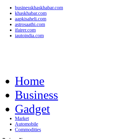
businesskhaskhabar.com
khaskhabar.com
aapkisaheli.com
astrosaathi.com
ifairer.com
iautoindia.com
Home
Business
Gadget
Market
Automobile
Commodities