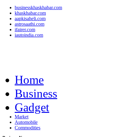
businesskhaskhabar.com
khaskhabar.com
aapkisaheli.com
astrosaathi.com
ifairer.com
iautoindia.com
Home
Business
Gadget
Market
Automobile
Commodities