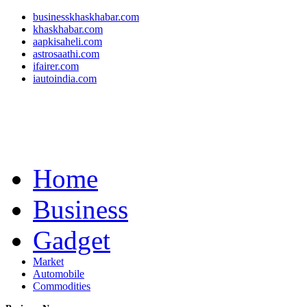
businesskhaskhabar.com
khaskhabar.com
aapkisaheli.com
astrosaathi.com
ifairer.com
iautoindia.com
Home
Business
Gadget
Market
Automobile
Commodities