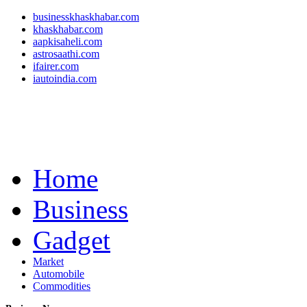
businesskhaskhabar.com
khaskhabar.com
aapkisaheli.com
astrosaathi.com
ifairer.com
iautoindia.com
Home
Business
Gadget
Market
Automobile
Commodities