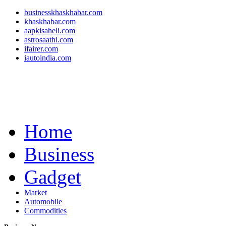
businesskhaskhabar.com
khaskhabar.com
aapkisaheli.com
astrosaathi.com
ifairer.com
iautoindia.com
Home
Business
Gadget
Market
Automobile
Commodities