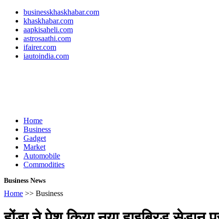
businesskhaskhabar.com
khaskhabar.com
aapkisaheli.com
astrosaathi.com
ifairer.com
iautoindia.com
Home
Business
Gadget
Market
Automobile
Commodities
Business News
Home
>> Business
होंडा ने पेश किया नया हाइब्रिड सेडान प