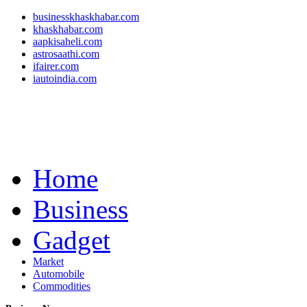
businesskhaskhabar.com
khaskhabar.com
aapkisaheli.com
astrosaathi.com
ifairer.com
iautoindia.com
Home
Business
Gadget
Market
Automobile
Commodities