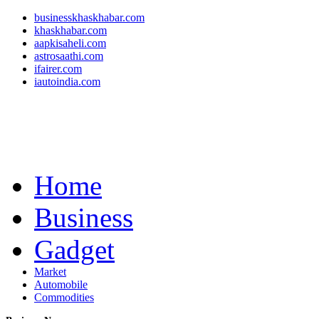
businesskhaskhabar.com
khaskhabar.com
aapkisaheli.com
astrosaathi.com
ifairer.com
iautoindia.com
Home
Business
Gadget
Market
Automobile
Commodities