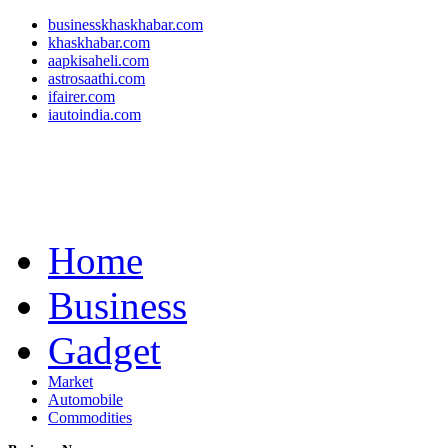
businesskhaskhabar.com
khaskhabar.com
aapkisaheli.com
astrosaathi.com
ifairer.com
iautoindia.com
Home
Business
Gadget
Market
Automobile
Commodities