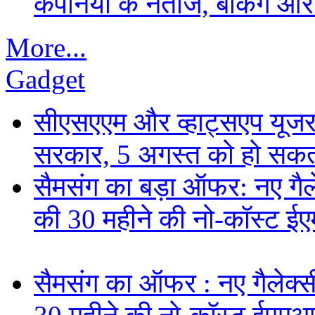
कंपनियों के नतीजे, बैंकिंग औ
More...
Gadget
सीएसएएम और व्हाट्सएप यूजरन
सरकार, 5 अगस्त को हो सकत
सैमसंग का बड़ा ऑफर: नए गैलेक
की 30 महीने की नो-कॉस्ट ई
सैमसंग का ऑफर : नए गैलेक्सी 