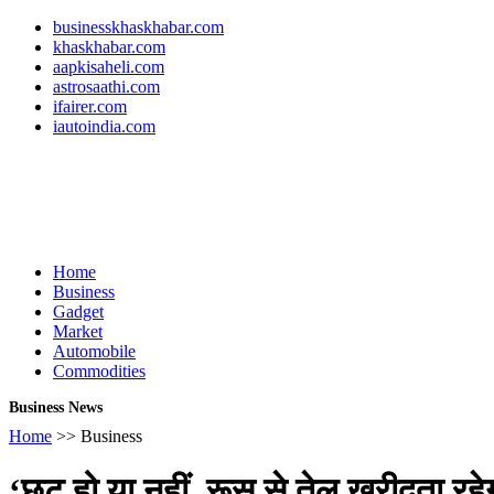
businesskhaskhabar.com
khaskhabar.com
aapkisaheli.com
astrosaathi.com
ifairer.com
iautoindia.com
Home
Business
Gadget
Market
Automobile
Commodities
Business News
Home
>> Business
‘छूट हो या नहीं, रूस से तेल खरीदता रहे