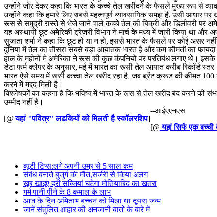
उन्होंने जोर देकर कहा कि भारत के कच्चे तेल खरीदने के फैसले मुख्य रूप से व्य
उन्होंने कहा कि हमारे लिए सबसे महत्वपूर्ण व्यावसायिक समझ है, उसी आधार पर खर
रूस से समुद्री रास्ते से भेजे जाने वाले कच्चे तेल की बिक्री और डिलीवरी पर अ
यह अस्थायी छूट अमेरिकी ट्रेजरी विभाग ने मार्च के मध्य में जारी किया था और अ
सुजाता शर्मा ने कहा कि छूट हो या न हो, इससे भारत के फैसले पर कोई असर नहीं
दुनिया में तेल का तीसरा सबसे बड़ा आयातक भारत है और कम कीमतों का फायदा उठा
हाल के महीनों में अमेरिका ने रूस की कुछ कंपनियों पर प्रतिबंध लगाए थे। इस
डेटा फर्म क्लेपर के अनुसार, मई में भारत का रूसी तेल आयात करीब रिकॉर्ड स्त
भारत ऐसे समय में रूसी कच्चा तेल खरीद रहा है, जब ब्रेंट क्रूड की कीमत 100 ड
करने में मदद मिली है।
विश्लेषकों का कहना है कि भविष्य में भारत के रूस से तेल खरीद बंद करने की सं
उम्मीद नहीं है।
--आईएएनएस
[@
यहां "पवित्र" लडकियों को मिलती है स्कॉलरशिप
]
[@
यहां सिर्फ एक बच्ची
ब्यूटी टिप्स:लगे अपनी उम्र से 5 साल कम
संबंध बनाते बुजुर्ग की मौत,सर्जरी से किया अलग
खूब खाइए हरी सब्जियां घटेगा मोतियाबिंद का खतरा
गर्म पानी पीने के 8 कमाल के लाभ
आज के दिन अमिताभ बच्चन को मिला था दूसरा जन्म
जानें संतुलित आहार की अनजानी बातों के बारे में