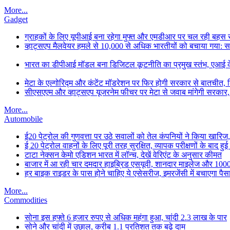
More...
Gadget
ग्राहकों के लिए यूपीआई बना रहेगा मुफ्त और एमडीआर पर चल रही बहस से छ
व्हाट्सएप मैलवेयर हमले से 10,000 से अधिक भारतीयों को बचाया गया: 
भारत का डीपीआई मॉडल बना डिजिटल कूटनीति का प्रमुख स्तंभ, एआई के सा
मेटा के एल्गोरिद्म और कंटेंट मॉडरेशन पर फिर होगी सरकार से बातचीत, ड
सीएसएएम और व्हाट्सएप यूजरनेम फीचर पर मेटा से जवाब मांगेगी सरकार
More...
Automobile
ई20 पेट्रोल की गुणवत्ता पर उठे सवालों को तेल कंपनियों ने किया खारिज, 
ई 20 पेट्रोल वाहनों के लिए पूरी तरह सुरक्षित, व्यापक परीक्षणों के बाद हुई
टाटा नेक्सन केमो एडिशन भारत में लॉन्च, देखें वेरिएंट के अनुसार कीमत
बाजार में आ रही चार दमदार हाइब्रिड एसयूवी, शानदार माइलेज और 1000 क
हर बाइक राइडर के पास होने चाहिए ये एसेसरीज, इमरजेंसी में बचाएगा पैस
More...
Commodities
सोना इस हफ्ते 6 हजार रुपए से अधिक महंगा हुआ, चांदी 2.3 लाख के पार
सोने और चांदी में उछाल, करीब 1.1 प्रतिशत तक बढ़े दाम