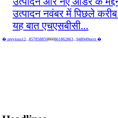
उत्पादन और नए ऑर्डर के मद्देन
उत्पादन नवंबर में पिछले करी
यह बात एचएसबीसी...
� previous
1
2
...
857
858
859
860
861
862
863
...
948
949
next �