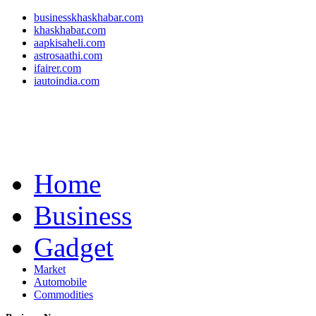
businesskhaskhabar.com
khaskhabar.com
aapkisaheli.com
astrosaathi.com
ifairer.com
iautoindia.com
Home
Business
Gadget
Market
Automobile
Commodities