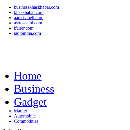
businesskhaskhabar.com
khaskhabar.com
aapkisaheli.com
astrosaathi.com
ifairer.com
iautoindia.com
Home
Business
Gadget
Market
Automobile
Commodities