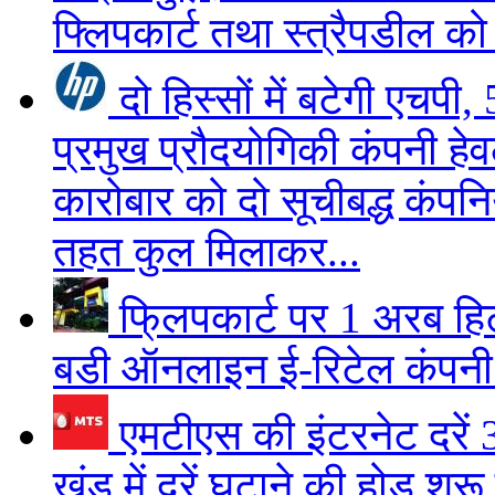
फ्लिपकार्ट तथा स्त्रैपडील को
दो हिस्सों में बटेगी एचप
प्रमुख प्रौदयोगिकी कंपनी हेव
कारोबार को दो सूचीबद्ध कंपनि
तहत कुल मिलाकर...
फि्लपकार्ट पर 1 अरब ह
बडी ऑनलाइन ई-रिटेल कंपनी फ
एमटीएस की इंटरनेट दरे
खंड में दरें घटाने की हो़ड श