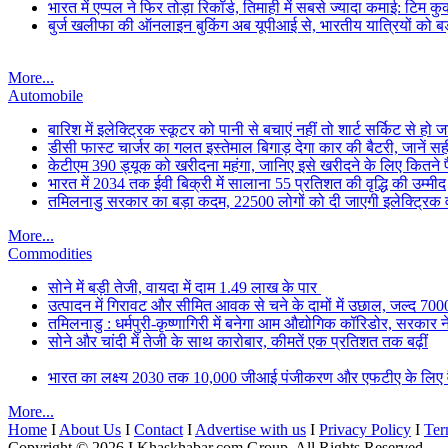
भारत में एप्पल ने फिर तोड़ा रिकॉर्ड, तिमाही में सबसे ज्यादा कमाई: टिम क
बुर्ज खलीफा की ऑनलाइन बुकिंग अब यूपीआई से, भारतीय यात्रियों को बड
More...
Automobile
बारिश में इलेक्ट्रिक स्कूटर को पानी से बचाएं नहीं तो शार्ट सर्किट से हो
डीसी फास्ट चार्जर का गलत इस्तेमाल बिगाड़ देगा कार की बैटरी, जानें स
केटीएम 390 ड्यूक को खरीदना महंगा, जानिए इसे खरीदने के लिए कितने पैसे
भारत में 2034 तक ईवी बिक्री में सालाना 55 प्रतिशत की वृद्धि की उम्मीद
तमिलनाडु सरकार का बड़ा कदम, 22500 लोगों को दी जाएगी इलेक्ट्रिक वा
More...
Commodities
सोने में बड़ी तेजी, वायदा में दाम 1.49 लाख के पार
उत्पादन में गिरावट और सीमित आवक से चने के दामों में उछाल, जल्द 700
तमिलनाडु : धर्मपुरी-कृष्णागिरी में बनेगा आम औद्योगिक कॉरिडोर, सरकार न
सोने और चांदी में तेजी के साथ कारोबार, कीमतें एक प्रतिशत तक बढ़ीं
भारत का लक्ष्य 2030 तक 10,000 जीआई पंजीकरण और एफटीए के लिए वैश
More...
Home
I
About Us
I
Contact
I
Advertise with us
I
Privacy Policy
I
Ter
Copyright © 2026 I Khaskhabar.com Group, All Rights Reserved