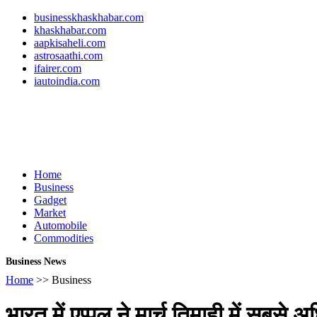
businesskhaskhabar.com
khaskhabar.com
aapkisaheli.com
astrosaathi.com
ifairer.com
iautoindia.com
Home
Business
Gadget
Market
Automobile
Commodities
Business News
Home
>> Business
भारत में एप्पल ने मार्च तिमाही में सबसे 