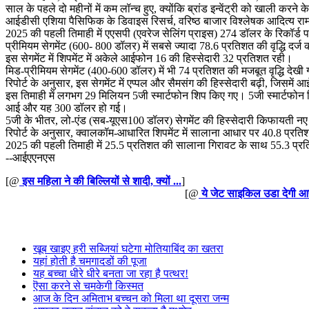
साल के पहले दो महीनों में कम लॉन्च हुए, क्योंकि ब्रांड इन्वेंट्री को खाली करने
आईडीसी एशिया पैसिफिक के डिवाइस रिसर्च, वरिष्ठ बाजार विश्लेषक आदित्य रामपाल ने
2025 की पहली तिमाही में एएसपी (एवरेज सेलिंग प्राइस) 274 डॉलर के रिकॉर्ड प
प्रीमियम सेगमेंट (600- 800 डॉलर) में सबसे ज्यादा 78.6 प्रतिशत की वृद्धि दर
इस सेगमेंट में शिपमेंट में अकेले आईफोन 16 की हिस्सेदारी 32 प्रतिशत रही।
मिड-प्रीमियम सेगमेंट (400-600 डॉलर) में भी 74 प्रतिशत की मजबूत वृद्धि देख
रिपोर्ट के अनुसार, इस सेगमेंट में एप्पल और सैमसंग की हिस्सेदारी बढ़ी, जिसम
इस तिमाही में लगभग 29 मिलियन 5जी स्मार्टफोन शिप किए गए। 5जी स्मार्टफोन 
आई और यह 300 डॉलर हो गई।
5जी के भीतर, लो-एंड (सब-यूएस100 डॉलर) सेगमेंट की हिस्सेदारी किफायती नए
रिपोर्ट के अनुसार, क्वालकॉम-आधारित शिपमेंट में सालाना आधार पर 40.8 प्रतिश
2025 की पहली तिमाही में 25.5 प्रतिशत की सालाना गिरावट के साथ 55.3 प्
--आईएएनएस
[@
इस महिला ने की बिल्लियों से शादी, क्यों ...
]
[@
ये जेट साइकिल उडा देगी आ
खूब खाइए हरी सब्जियां घटेगा मोतियाबिंद का खतरा
यहां होती है चमगादडों की पूजा
यह बच्चा धीरे धीरे बनता जा रहा है पत्थर!
ऎसा करने से चमकेगी किस्मत
आज के दिन अमिताभ बच्चन को मिला था दूसरा जन्म