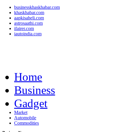
businesskhaskhabar.com
khaskhabar.com
aapkisaheli.com
astrosaathi.com
ifairer.com
iautoindia.com
Home
Business
Gadget
Market
Automobile
Commodities