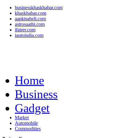
businesskhaskhabar.com
khaskhabar.com
aapkisaheli.com
astrosaathi.com
ifairer.com
iautoindia.com
Home
Business
Gadget
Market
Automobile
Commodities