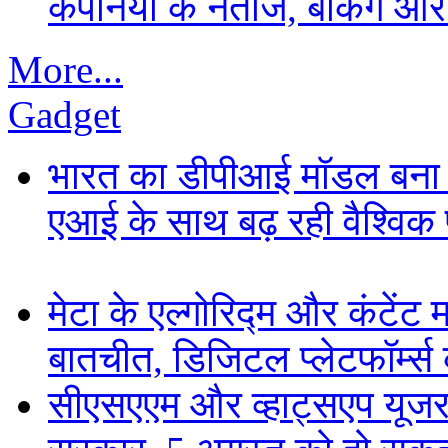
कंपनियों के नतीजे, बैंकिंग औ
More...
Gadget
भारत का डीपीआई मॉडल बना ड
एआई के साथ बढ़ रही वैश्विक पह
मेटा के एल्गोरिद्म और कंटें
बातचीत, डिजिटल प्लेटफॉर्म्स 
सीएसएएम और व्हाट्सएप यूजरन