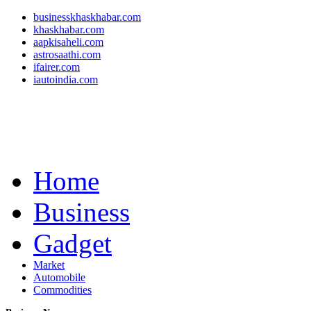
businesskhaskhabar.com
khaskhabar.com
aapkisaheli.com
astrosaathi.com
ifairer.com
iautoindia.com
Home
Business
Gadget
Market
Automobile
Commodities