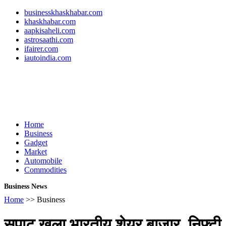
businesskhaskhabar.com
khaskhabar.com
aapkisaheli.com
astrosaathi.com
ifairer.com
iautoindia.com
Home
Business
Gadget
Market
Automobile
Commodities
Business News
Home
>> Business
सपाट खुला भारतीय शेयर बाजार, निफ्टी 