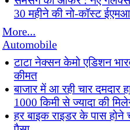
सैमसंग का ऑफर : नए गैलेक्सी 
30 महीने की नो-कॉस्ट ईएमआ
More...
Automobile
टाटा नेक्सन केमो एडिशन भारत म
कीमत
बाजार में आ रही चार दमदार 
1000 किमी से ज्यादा की मिलेग
हर बाइक राइडर के पास होने च
पैसा