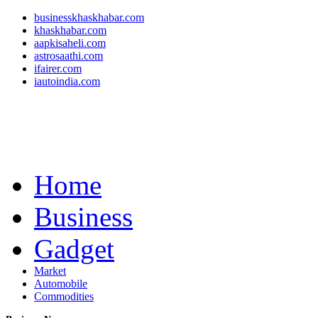
businesskhaskhabar.com
khaskhabar.com
aapkisaheli.com
astrosaathi.com
ifairer.com
iautoindia.com
Home
Business
Gadget
Market
Automobile
Commodities