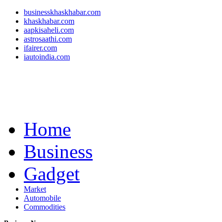
businesskhaskhabar.com
khaskhabar.com
aapkisaheli.com
astrosaathi.com
ifairer.com
iautoindia.com
Home
Business
Gadget
Market
Automobile
Commodities