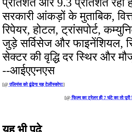
प्रतिशत और 9.3 प्रतिशत रही ह
सरकारी आंकड़ों के मुताबिक, वित्त व
रिपेयर, होटल, ट्रांसपोर्ट, कम्यु
जुड़े सर्विसेज और फाइनेंशियल, र
सेक्टर की वृद्धि दर स्थिर और मौजूद
--आईएएनएस
[@
एलियंस को ढूंढेगा यह टेलीस्कोप!
]
[@
फिल्म का ट्रेलर ही 7 घंटे का तो पूरी 
यह भी पढ़े