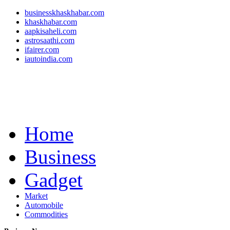
businesskhaskhabar.com
khaskhabar.com
aapkisaheli.com
astrosaathi.com
ifairer.com
iautoindia.com
Home
Business
Gadget
Market
Automobile
Commodities