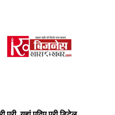
 पूरी..यहां पढ़िए पूरी डिटेल