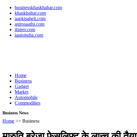
businesskhaskhabar.com
khaskhabar.com
aapkisaheli.com
astrosaathi.com
ifairer.com
iautoindia.com
Home
Business
Gadget
Market
Automobile
Commodities
Business News
Home
>> Business
मारुति ब्रेजा फेसलिफ्ट के लान्च की तैयारी