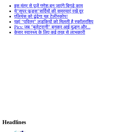
इस मंत्र से पूजें गणेश,बन जाएंगे बिगडे काम
ये"सुपर फूड्स"सर्दियों की समस्याएं रखें दूर
एलियंस को ढूंढेगा यह टेलीस्कोप!
यहां "पवित्र" लडकियों को मिलती है स्कॉलरशिप
Pics: जब "बुलेटरानी" बनकर आई दुल्हन और...
केसर स्वास्थ्य के लिए कई तरह से लाभकारी
Headlines