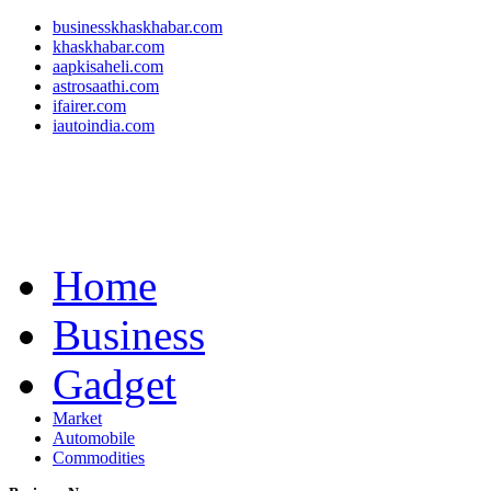
businesskhaskhabar.com
khaskhabar.com
aapkisaheli.com
astrosaathi.com
ifairer.com
iautoindia.com
Home
Business
Gadget
Market
Automobile
Commodities