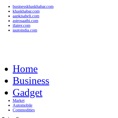
businesskhaskhabar.com
khaskhabar.com
aapkisaheli.com
astrosaathi.com
ifairer.com
iautoindia.com
Home
Business
Gadget
Market
Automobile
Commodities