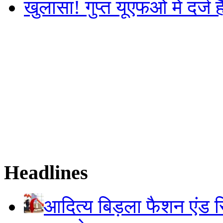
खुलासा! गुप्त यूएफओ में दर्ज 
Headlines
आदित्य बिड़ला फैशन एंड रि