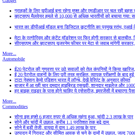
Gadget
ग्राहकों के लिए यूपीआई बना रहेगा मुफ्त और एमडीआर पर चल रही बहस से छ
व्हाट्सएप मैलवेयर हमले से 10,000 से अधिक भारतीयों को बचाया गया: 
भारत का डीपीआई मॉडल बना डिजिटल कूटनीति का प्रमुख स्तंभ, एआई के सा
मेटा के एल्गोरिद्म और कंटेंट मॉडरेशन पर फिर होगी सरकार से बातचीत, ड
सीएसएएम और व्हाट्सएप यूजरनेम फीचर पर मेटा से जवाब मांगेगी सरकार
More...
Automobile
ई20 पेट्रोल की गुणवत्ता पर उठे सवालों को तेल कंपनियों ने किया खारिज, 
ई 20 पेट्रोल वाहनों के लिए पूरी तरह सुरक्षित, व्यापक परीक्षणों के बाद हुई
टाटा नेक्सन केमो एडिशन भारत में लॉन्च, देखें वेरिएंट के अनुसार कीमत
बाजार में आ रही चार दमदार हाइब्रिड एसयूवी, शानदार माइलेज और 1000 क
हर बाइक राइडर के पास होने चाहिए ये एसेसरीज, इमरजेंसी में बचाएगा पैस
More...
Commodities
सोना इस हफ्ते 6 हजार रुपए से अधिक महंगा हुआ, चांदी 2.3 लाख के पार
सोने और चांदी में उछाल, करीब 1.1 प्रतिशत तक बढ़े दाम
सोने में बड़ी तेजी, वायदा में दाम 1.49 लाख के पार
उत्पादन में गिरावट और सीमित आवक से चने के दामों में उछाल, जल्द 700