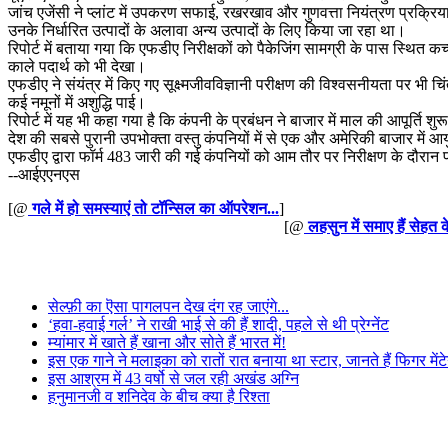
जांच एजेंसी ने प्लांट में उपकरण सफाई, रखरखाव और गुणवत्ता नियंत्रण प्रक्रि
उनके निर्धारित उत्पादों के अलावा अन्य उत्पादों के लिए किया जा रहा था।
रिपोर्ट में बताया गया कि एफडीए निरीक्षकों को पैकेजिंग सामग्री के पास स्थित कच्
काले पदार्थ को भी देखा।
एफडीए ने संयंत्र में किए गए सूक्ष्मजीवविज्ञानी परीक्षण की विश्वसनीयता पर भी च
कई नमूनों में अशुद्धि पाई।
रिपोर्ट में यह भी कहा गया है कि कंपनी के प्रबंधन ने बाजार में माल की आपूर्ति 
देश की सबसे पुरानी उपभोक्ता वस्तु कंपनियों में से एक और अमेरिकी बाजार में आयुर
एफडीए द्वारा फॉर्म 483 जारी की गई कंपनियों को आम तौर पर निरीक्षण के दौरान 
--आईएएनएस
[@
गले में हो समस्याएं तो टॉन्सिल का ऑपरेशन...
]
[@
लहसुन में समाए हैं सेहत 
सेल्फ़ी का ऎसा पागलपन देख दंग रह जाएंगे...
‘हवा-हवाई गर्ल’ ने राखी भाई से की हैं शादी, पहले से थी प्रेग्नेंट
म्यांमार में खाते हैं खाना और सोते हैं भारत में!
इस एक गाने ने मलाइका को रातों रात बनाया था स्टार, जानते हैं फिगर मेंटे
इस आश्रम में 43 वर्षो से जल रही अखंड अग्नि
हनुमानजी व शनिदेव के बीच क्या है रिश्ता