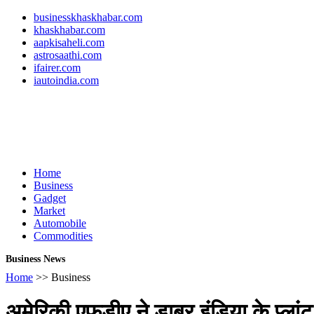
businesskhaskhabar.com
khaskhabar.com
aapkisaheli.com
astrosaathi.com
ifairer.com
iautoindia.com
Home
Business
Gadget
Market
Automobile
Commodities
Business News
Home
>> Business
अमेरिकी एफडीए ने डाबर इंडिया के प्लांट 