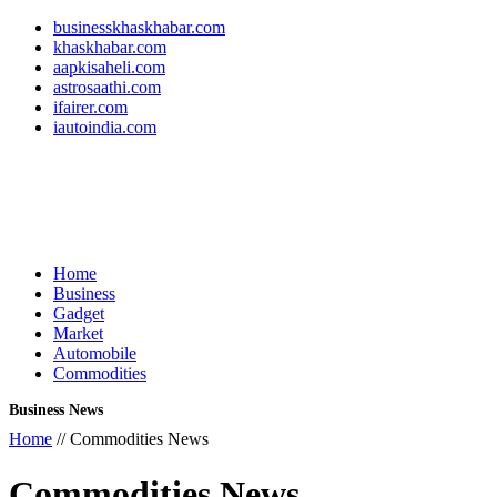
businesskhaskhabar.com
khaskhabar.com
aapkisaheli.com
astrosaathi.com
ifairer.com
iautoindia.com
Home
Business
Gadget
Market
Automobile
Commodities
Business News
Home
// Commodities News
Commodities News