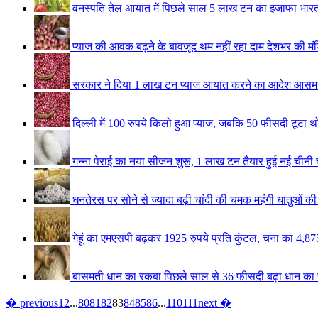
वनस्पति तेल आयात में पिछले साल 5 लाख टन का इजाफा
भारत
प्याज की आवक बढ़ने के बावजूद थम नहीं रहा दाम
देशभर की मंड
सरकार ने दिया 1 लाख टन प्याज आयात करने का आदेश
आसमान
दिल्ली में 100 रुपये किलो हुआ प्याज, जबकि 50 फीसदी टूटा 
गन्ना पेराई का नया सीजन शुरू, 1 लाख टन तैयार हुई नई चीनी
धनतेरस पर सोने से ज्यादा बढ़ी चांदी की चमक
महंगी धातुओं की
गेहूं का एमएसपी बढ़कर 1925 रुपये प्रति कुंटल, चना का 4,87
बासमती धान का रकबा पिछले साल से 36 फीसदी बढ़ा
धान का 
� previous
1
2
...
80
81
82
83
84
85
86
...
110
111
next �