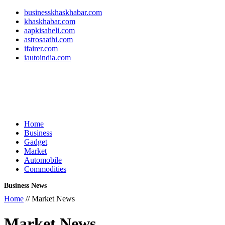
businesskhaskhabar.com
khaskhabar.com
aapkisaheli.com
astrosaathi.com
ifairer.com
iautoindia.com
Home
Business
Gadget
Market
Automobile
Commodities
Business News
Home
// Market News
Market News