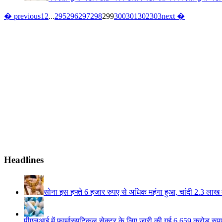
� previous
1
2
...
295
296
297
298
299
300
301
302
303
next �
Headlines
सोना इस हफ्ते 6 हजार रुपए से अधिक महंगा हुआ, चांदी 2.3 लाख 
पीएलआई में फार्मास्युटिकल सेक्टर के लिए जारी की गई 6,659 करोड़ रुपए 