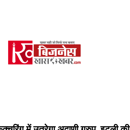
ुफैक्चरिंग में उतरेगा अदाणी ग्रुप, इटली