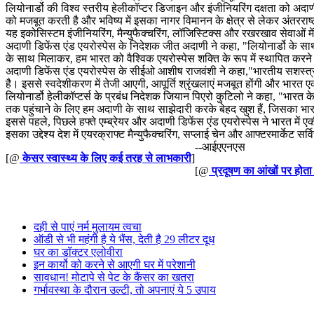
लियोनार्डो की विश्व स्तरीय हेलीकॉप्टर डिजाइन और इंजीनियरिंग दक्षता को अदाण
को मजबूत करती है और भविष्य में इसका नागर विमानन के क्षेत्र से लेकर अंतररा
यह इकोसिस्टम इंजीनियरिंग, मैन्युफैक्चरिंग, लॉजिस्टिक्स और रखरखाव सेवाओं में
अदाणी डिफेंस एंड एयरोस्पेस के निदेशक जीत अदाणी ने कहा, "लियोनार्डो के साथ
के साथ मिलाकर, हम भारत को वैश्विक एयरोस्पेस शक्ति के रूप में स्थापित करने
अदाणी डिफेंस एंड एयरोस्पेस के सीईओ आशीष राजवंशी ने कहा,"भारतीय सशस्त्र ब
है। इससे स्वदेशीकरण में तेजी आएगी, आपूर्ति श्रृंखलाएं मजबूत होंगी और भारत एक
लियोनार्डो हेलीकॉप्टर्स के प्रबंध निदेशक जियान पिएरो कुटिलो ने कहा, "भारत
तक पहुंचाने के लिए हम अदाणी के साथ साझेदारी करके बेहद खुश हैं, जिसका भार
इससे पहले, पिछले हफ्ते एम्ब्रेयर और अदाणी डिफेंस एंड एयरोस्पेस ने भारत म
इसका उद्देश्य देश में एयरक्राफ्ट मैन्युफैक्चरिंग, सप्लाई चेन और आफ्टरमार्केट सर
--आईएएनएस
[@
केसर स्वास्थ्य के लिए कई तरह से लाभकारी
]
[@
प्रदूषण का आंखों पर होता
दही से पाएं नर्म मुलायम त्वचा
ऑडी से भी महंगी है ये भैंस, देती है 29 लीटर दूध
घर का डॉक्टर एलोवीरा
इन कार्यो को करने से आएगी घर में परेशानी
सावधान! मोटापे से पेट के कैंसर का खतरा
गर्भावस्था के दौरान उल्टी, तो अपनाएं ये 5 उपाय