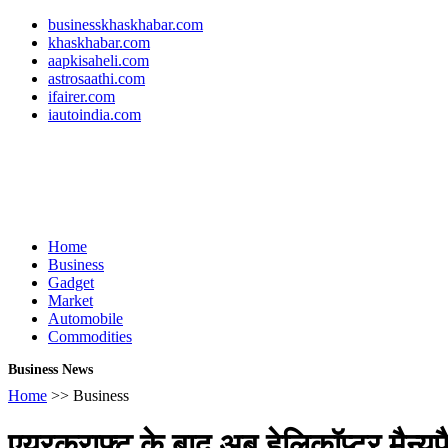
businesskhaskhabar.com
khaskhabar.com
aapkisaheli.com
astrosaathi.com
ifairer.com
iautoindia.com
Home
Business
Gadget
Market
Automobile
Commodities
Business News
Home
>> Business
एयरक्राफ्ट के बाद अब हेलिकॉप्टर मैन्य