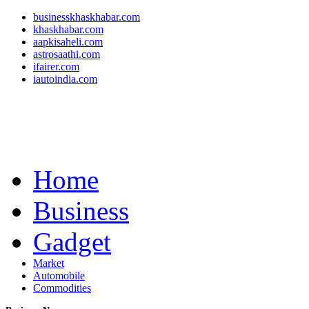
businesskhaskhabar.com
khaskhabar.com
aapkisaheli.com
astrosaathi.com
ifairer.com
iautoindia.com
Home
Business
Gadget
Market
Automobile
Commodities