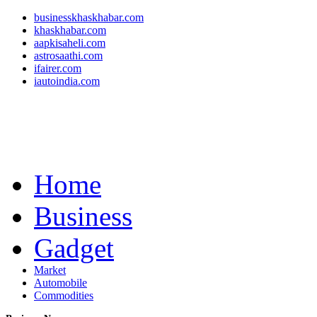
businesskhaskhabar.com
khaskhabar.com
aapkisaheli.com
astrosaathi.com
ifairer.com
iautoindia.com
Home
Business
Gadget
Market
Automobile
Commodities