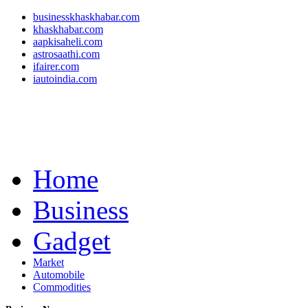
businesskhaskhabar.com
khaskhabar.com
aapkisaheli.com
astrosaathi.com
ifairer.com
iautoindia.com
Home
Business
Gadget
Market
Automobile
Commodities