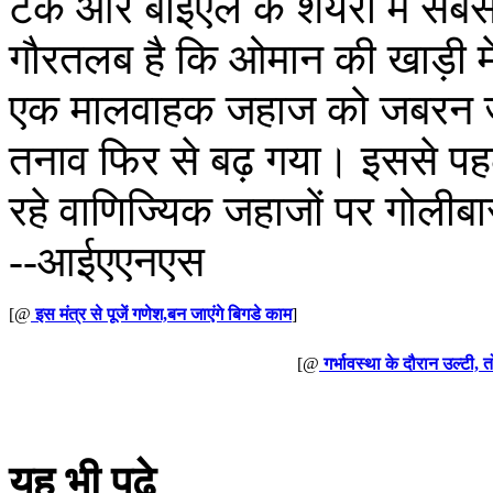
टेक और बीईएल के शेयरों में सबस
गौरतलब है कि ओमान की खाड़ी में 
एक मालवाहक जहाज को जबरन जब्त
तनाव फिर से बढ़ गया। इससे पहल
रहे वाणिज्यिक जहाजों पर गोलीब
--आईएएनएस
[@
इस मंत्र से पूजें गणेश,बन जाएंगे बिगडे काम
]
[@
गर्भावस्था के दौरान उल्टी, 
यह भी पढ़े