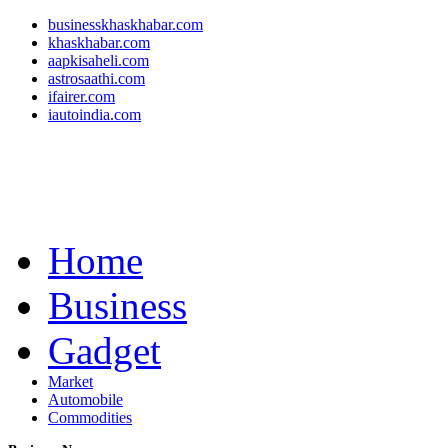
businesskhaskhabar.com
khaskhabar.com
aapkisaheli.com
astrosaathi.com
ifairer.com
iautoindia.com
Home
Business
Gadget
Market
Automobile
Commodities