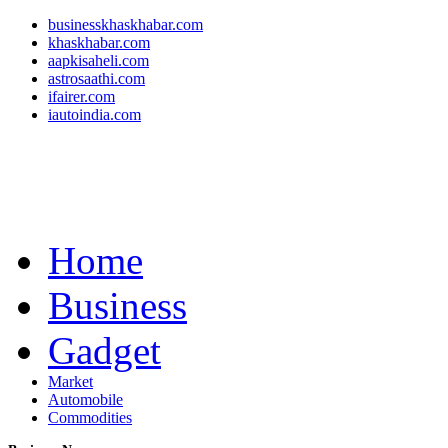
businesskhaskhabar.com
khaskhabar.com
aapkisaheli.com
astrosaathi.com
ifairer.com
iautoindia.com
Home
Business
Gadget
Market
Automobile
Commodities