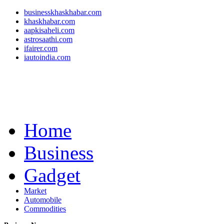
businesskhaskhabar.com
khaskhabar.com
aapkisaheli.com
astrosaathi.com
ifairer.com
iautoindia.com
Home
Business
Gadget
Market
Automobile
Commodities