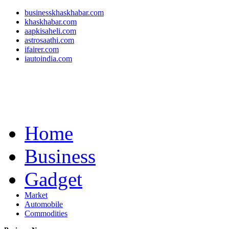
businesskhaskhabar.com
khaskhabar.com
aapkisaheli.com
astrosaathi.com
ifairer.com
iautoindia.com
Home
Business
Gadget
Market
Automobile
Commodities