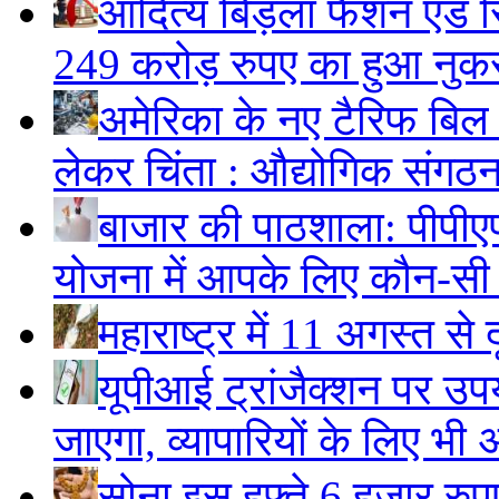
आदित्य बिड़ला फैशन एंड रि
249 करोड़ रुपए का हुआ नु
अमेरिका के नए टैरिफ बिल स
लेकर चिंता : औद्योगिक संगठ
बाजार की पाठशाला: पीपीए
योजना में आपके लिए कौन-सी
महाराष्ट्र में 11 अगस्त से 
यूपीआई ट्रांजैक्शन पर उपय
जाएगा, व्यापारियों के लिए भी 
सोना इस हफ्ते 6 हजार रुप