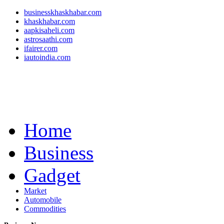
businesskhaskhabar.com
khaskhabar.com
aapkisaheli.com
astrosaathi.com
ifairer.com
iautoindia.com
Home
Business
Gadget
Market
Automobile
Commodities